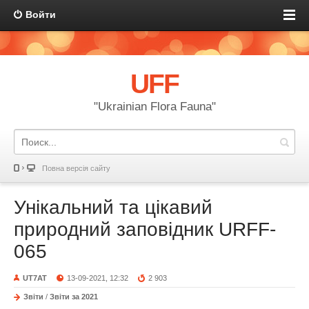
Войти
UFF
"Ukrainian Flora Fauna"
Повна версія сайту
Унікальний та цікавий
природний заповідник URFF-
065
UT7AT
13-09-2021, 12:32
2 903
Звіти
/
Звіти за 2021