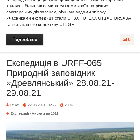
хвилях з більш як семи десятками країн на різних
аматорських діапазонах, різними видами зв’язку.
Учасниками експедиції стали UT3XT UT1XX UT1XU UR5XBA
та гість нашого колективу UT3GF.
Подробнее
0
Експедиція в URFF-065
Природній заповідник
«Древлянський» 28.08.21-
29.08.21
ut3xt
22-08-2021, 16:55
2 776
Експедиції
/
Анонси на 2021