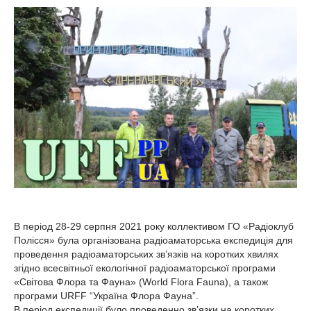
В період 28-29 серпня 2021 року коллективом ГО «Радіоклуб
Полісся» була організована радіоаматорська експедиція для
проведення радіоаматорських зв’язків на коротких хвилях
згідно всесвітньої екологічної радіоаматорської програми
«Світова Флора та Фауна» (World Flora Fauna), а також
програми URFF “Україна Флора Фауна”.
В період експедиції було проведенно зв’язки на коротких