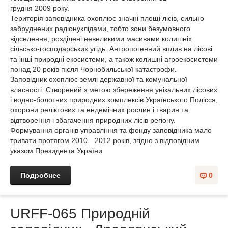
грудня 2009 року.
Територія заповідника охоплює значні площі лісів, сильно
забруднених радіонуклідами, тобто зони безумовного
відселення, розділені невеликими масивами колишніх
сільсько-господарських угідь. Антропогенний вплив на лісові
та інші природні екосистеми, а також колишні агроекосистеми
понад 20 років після Чорнобильської катастрофи.
Заповідник охоплює землі державної та комунальної
власності. Створений з метою збереження унікальних лісових
і водно-болотних природних комплексів Українського Полісся,
охорони реліктових та ендемічних рослин і тварин та
відтворення і збагачення природних лісів регіону.
Формування органів управління та фонду заповідника мало
тривати протягом 2010—2012 років, згідно з відповідним
указом Президента України
Подробнее
0
URFF-065 Природній