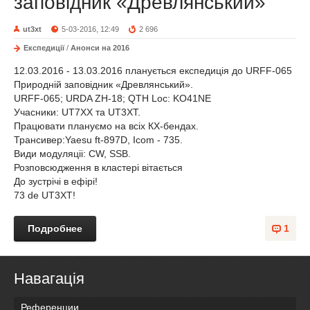
заповідник «Древлянський»
ut3xt
5-03-2016, 12:49
2 696
Експедиції
/
Анонси на 2016
12.03.2016 - 13.03.2016 планується експедиція до URFF-065
Природній заповідник «Древлянський».
URFF-065; URDA ZH-18; QTH Loc: KO41NE
Учасники: UT7XX та UT3XT.
Працювати плануємо на всіх КХ-бендах.
Трансивер:Yaesu ft-897D, Icom - 735.
Види модуляціі: CW, SSB.
Розповсюдження в кластері вітається
До зустрічі в ефірі!
73 de UT3XT!
Подробнее
1
Навагація
Референции