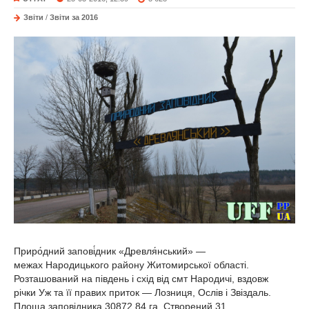
Звіти
/
Звіти за 2016
Приро́дний запові́дник «Древля́нський» —
межах Народицького району Житомирської області.
Розташований на південь і схід від смт Народичі, вздовж
річки Уж та її правих приток — Лозниця, Ослів і Звіздаль.
Площа заповідника 30872,84 га. Створений 31