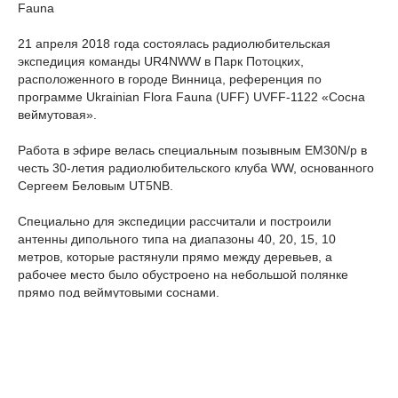
Fauna
21 апреля 2018 года состоялась радиолюбительская
экспедиция команды UR4NWW в Парк Потоцких,
расположенного в городе Винница, референция по
программе Ukrainian Flora Fauna (UFF) UVFF-1122 «Сосна
веймутовая».
Работа в эфире велась специальным позывным EM30N/p в
честь 30-летия радиолюбительского клуба WW, основанного
Сергеем Беловым UT5NB.
Специально для экспедиции рассчитали и построили
антенны дипольного типа на диапазоны 40, 20, 15, 10
метров, которые растянули прямо между деревьев, а
рабочее место было обустроено на небольшой полянке
прямо под веймутовыми соснами.
Подробнее
0