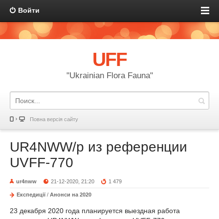
Войти
UFF
"Ukrainian Flora Fauna"
Повна версія сайту
UR4NWW/p из референции
UVFF-770
ur4nww
21-12-2020, 21:20
1 479
Експедиції
/
Анонси на 2020
23 декабря 2020 года планируется выездная работа