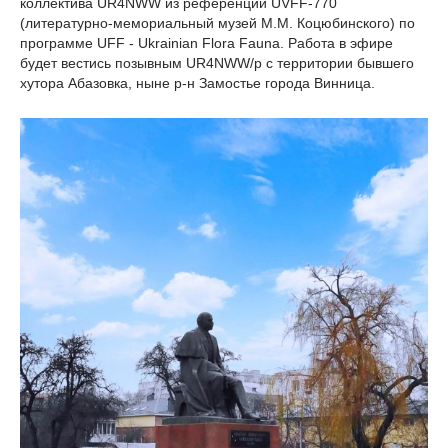
коллектива UR4NWW из референции UVFF-770
(литературно-мемориальный музей М.М. Коцюбинского) по
программе UFF - Ukrainian Flora Fauna. Работа в эфире
будет вестись позывным UR4NWW/p с территории бывшего
хутора Абазовка, ныне р-н Замостье города Винница.