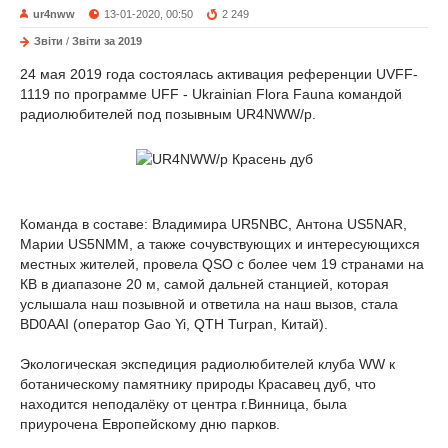
ur4nww
13-01-2020, 00:50
2 249
Звіти
/
Звіти за 2019
24 мая 2019 года состоялась активация референции UVFF-
1119 по программе UFF - Ukrainian Flora Fauna командой
радиолюбителей под позывным UR4NWW/p.
Команда в составе: Владимира UR5NBC, Антона US5NAR,
Марии US5NMM, а также сочувствующих и интересующихся
местных жителей, провела QSO с более чем 19 странами на
КВ в диапазоне 20 м, самой дальней станцией, которая
услышала наш позывной и ответила на наш вызов, стала
BD0AAI (оператор Gao Yi, QTH Turpan, Китай).
Экологическая экспедиция радиолюбителей клуба WW к
ботаническому памятнику природы Красавец дуб, что
находится неподалёку от центра г.Винница, была
приурочена Европейскому дню парков.