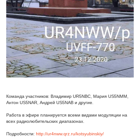
Команда участников: Владимир UR5NBC, Мария US5NMM,
Антон US5NAR, Андрей US5NAB и другие.
Работа в эфире планируется всеми видами модуляции на
всех радиолюбительских диапазонах.
Подробности:
http://ur4nww.qrz.ru/kotsyubinskiy/