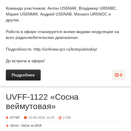
Команда участников: Антон US5NAR, Владимир UR5NBC,
Мария US5NMM, Андрей US5NAB, Михаил UR5NOC и
другие.
Работа в эфире планируется всеми видами модуляции на
всех радиолюбительских диапазонах.
Подробности: http://ur4nww.qrz.ru/kotsyubinskiy/
До встречи в эфире!
Подробнее
0
UVFF-1122 «Сосна
веймутовая»
UT7AT
22-06-2018, 16:33
2 036
Звіти
/
Звіти за 2018