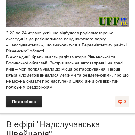
З 22 по 24 червня успішно відбулася радіоаматорська
експедиція до регіонального ландшафтного парку
«Надслучанський», що знаходиться в Березнівському районі
Рівненської області.
В експедиції брали участь радіоаматори Рівненської та
Волинської областей. Зустрівшись на автозаправці на трасі
Київ – Чоп попрямували до місця розтаборування. Перші
кілька кілометрів видалися легкими та безметежними, про що
не можна сказати про наступний шлях, який був вкритий
поліським бездоріжжям.
Подробнее
0
В ефірі "Надслучанська
Швейцарія"