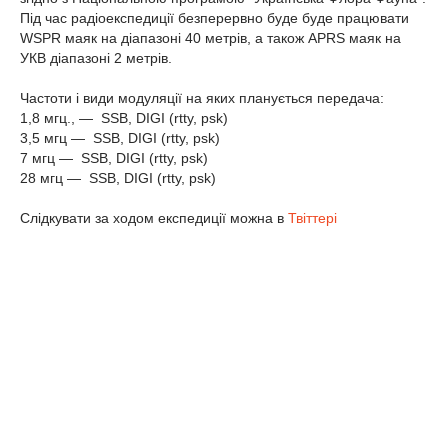
Під час радіоекспедиції безперервно буде буде працювати
WSPR маяк на діапазоні 40 метрів, а також APRS маяк на
УКВ діапазоні 2 метрів.
Частоти і види модуляції на яких планується передача:
1,8 мгц., — SSB, DIGI (rtty, psk)
3,5 мгц — SSB, DIGI (rtty, psk)
7 мгц — SSB, DIGI (rtty, psk)
28 мгц — SSB, DIGI (rtty, psk)
Слідкувати за ходом експедиції можна в
Твіттері
До зустрічі в ефірі!
Подробнее
0
Навагація
Референции