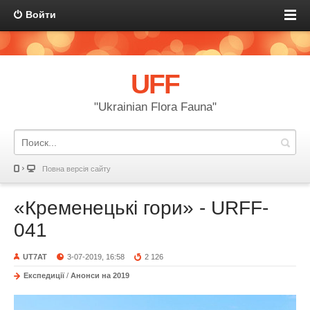
Войти
UFF
"Ukrainian Flora Fauna"
Повна версія сайту
«Кременецькі гори» - URFF-
041
UT7AT
3-07-2019, 16:58
2 126
Експедиції
/
Анонси на 2019