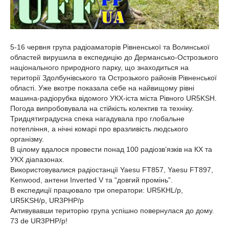
5-16 червня група радіоаматорів Рівненської та Волинської
областей вирушила в експедицію до Дермансько-Острозького
національного природного парку, що знаходиться на
території Здолбунівського та Острозького районів Рівненської
області. Уже вкотре показала себе на найвищому рівні
машина-радіорубка відомого УКХ-іста міста Рівного UR5KSH.
Погода випробовувала на стійкість колектив та техніку.
Тридцятиградусна спека нагадувала про глобальне
потепління, а нічні комарі про вразливість людського
організму.
В цілому вдалося провести понад 100 радіозв’язків на КХ та
УКХ діапазонах.
Використовувалися радіостанції Yaesu FT857, Yaesu FT897,
Kenwood, антени Inverted V та “довгий промінь”.
В експедиції працювало три оператори: UR5KHL/p,
UR5KSH/p, UR3PHP/p
Активувавши територію група успішно повернулася до дому.
73 de UR3PHP/p!