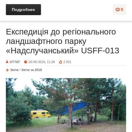
Подробнее
0
Експедиція до регіонального
ландшафтного парку
«Надслучанський» USFF-013
UT7AT
26-06-2018, 11:28
2 331
Звіти
/
Звіти за 2018