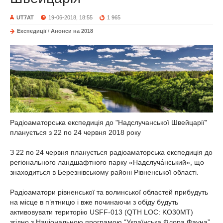
UT7AT
19-06-2018, 18:55
1 965
Експедиції
/
Анонси на 2018
Радіоаматорська експедиція до "Надслучанської Швейцарії"
планується з 22 по 24 червня 2018 року
З 22 по 24 червня планується радіоаматорська експедиція до
регіонального ландшафтного парку «Надслуча́нський», що
знаходиться в Березнівському районі Рівненської області.
Радіоаматори рівненської та волинської областей прибудуть
на місце в п’ятницю і вже починаючи з обіду будуть
активовувати територію USFF-013 (QTH LOC: KO30MT)
згідно з Національною програмою “Українська Флора Фауна”.