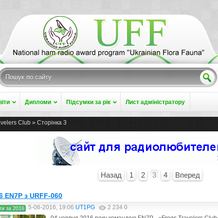
віти
Дипломи
Підсумки за рік
Лист адміністратору
velers Club » Сторінка 3
Назад
1
2
3
4
Вперед
16 EN7P з URFF-060
5-06-2016, 19:06
UT1PG
2 234
0
ти за 2016