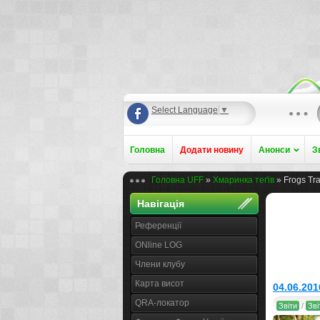
Select Language
▼
Головна
Додати новину
Анонси
З
Головна UFF
»
Хмаринка теґів
» Frogs Tra
Навігація
Референції
ONline LOG
Члени клубу
Карта висот
04.06.20
QRA-локатор
Звіти
/
Зві