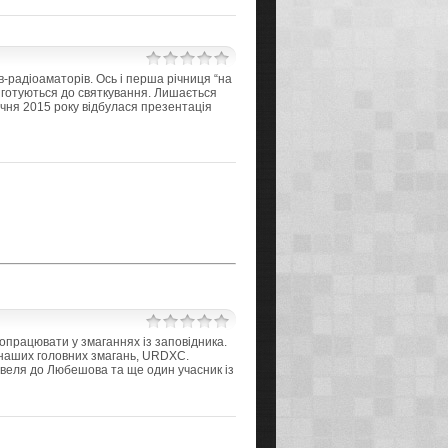
в-радіоаматорів. Ось і перша річниця “на
ки готуються до святкування. Лишається
ічня 2015 року відбулася презентація
працювати у змаганнях із заповідника.
я наших головних змагань, URDXC.
веля до Любешова та ще один учасник із