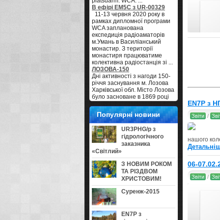
platsdarm. WCA: ...
В ефірі EM5C з UR-00329
11-13 червня 2020 року в
рамках дипломної програми
WCA запланована
експедиція радіоаматорів
м.Умань в Василіанський
монастир. З території
монастиря працюватиме
колективна радіостанція зі ...
ЛОЗОВА-150
Дні активності з нагоди 150-
річчя заснування м. Лозова
Харківської обл. Місто Лозова
було засноване в 1869 році
EN7P з Н
як пристанційне селище у
зв'язку з будівництвом
Популярні новини
Звіти
/
Зві
Курсько-Харківсько-Азовської
залізниці. ...
UR3PHG/p з
UR7GO нуждается в
гідрологічного
помощи
нашого кол
заказника
Всем GE! Наш активный
Детальніш
«Світлий»
контестмен и постоянный
участник в Команде EM5HQ
06-07.02
З НОВИМ РОКОМ
Александр UR7GO
ТА РІЗДВОМ
нуждается в нашей
Звіти
/
Зві
ХРИСТОВИМ!
поддержке и помощи. В 2013
году ему пришлось
Суренж-2015
перенести две серьезные
онко операции. Тогда его ...
За Вас, за нас, и за МАРРАД
Согласно плана
EN7P з