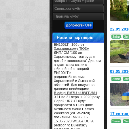
Флора та Фауна України
Спонсори клубу
Правила клубу
Допомогти UFF
22.05.201
Звіти
/
Зві
Новини партнерів
EN100LT - 100 лет
Харьковскому ТЮЗу
ДИПЛОМ "100 лет
Харьковскому театру для
детей и юношества" Диплом
выдается за связи с
юбилейной станцией
03.05.201
EN100LT и
радиолюбителями
Звіти
/
Зві
Харьковской и Львовской
областей .Для получения
диплома необходимо ...
В ефірі EM7U з UWFF-581
З 11 по 21 червня 2020 року
Сергій UR7UT буде
працювати в 11-их днях
активності World Castles
Weekend (WCW-2020)
17 квітн
позивним EM7U - 11-
15.06.2020 WCA & UCFA
Звіти
/
Зві
pedition to Bukrinskiy