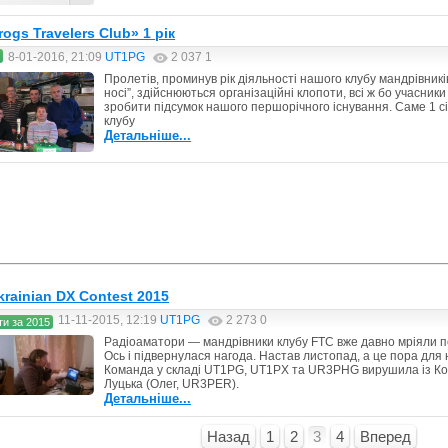
ogs Travelers Club» 1 рік
8-01-2016, 21:09
UT1PG
2 037
1
Пролетів, проминув рік діяльності нашого клубу мандрівникі
носі”, здійснюються організаційні клопоти, всі ж бо учасни
зробити підсумок нашого першорічного існування. Саме 1 с
клубу
Детальніше...
krainian DX Contest 2015
11-11-2015, 12:19
UT1PG
2 273
0
ти за 2015
Радіоаматори — мандрівники клубу FTC вже давно мріяли по
Ось і підвернулася нагода. Настав листопад, а це пора дл
Команда у складі UT1PG, UT1PX та UR3PHG вирушила із Ко
Луцька (Олег, UR3PER).
Детальніше...
Назад
1
2
3
4
Вперед