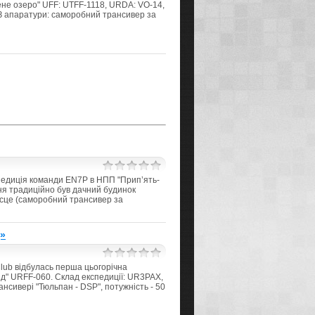
не озеро" UFF: UTFF-1118, URDA: VO-14,
 З апаратури: саморобний трансивер за
спедиція команди EN7P в НПП "Прип’ять-
я традиційно був дачний будинок
ісце (саморобний трансивер за
д»
Club відбулась перша цьогорічна
д" URFF-060. Склад експедиції: UR3PAX,
сивері "Тюльпан - DSP", потужність - 50