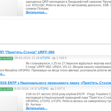
одноденна QRP експедиція в Ландшафтний заказник "Круче
Loc: KO21QH. Робота велась 20-метровому діапазоні, SSB.
схемою Пілігрім,
Детальніше...
ПП "Прип’ять-Стохід" URFF-060
28-03-2016, 21:29
UT1PG
2 328
0
ти за 2016
Як і планувалося, з 25 по 27 березня відбулася чергова ек
Стохід" URFF-060, URDA: VO-12. Місцем нашого перебуванн
еги Михайла UR3PAX. Приїхавши на місце пізно ввечері, розгорнули робоче м
е...
.2016 EN7P з Національного природного парку «Прип'ять-Стохі
9-02-2016, 14:37
UT1PG
2 037
0
ти за 2016
З 06 по 07 лютого 2016 року клубом EN7P - Frogs Travelers 
експедиція в Національний природний парк "Прип’ять-Стохі
UR3PHG, UT1PG, UT1PX. Робота велась на саморобносу тран
Вт. Антени -
Детальніше...