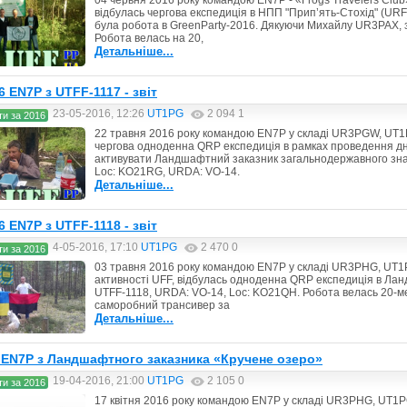
04 червня 2016 року командою EN7P - «Frogs Travelers Clu
відбулась чергова експедиція в НПП "Прип’ять-Стохід" (U
була робота в GreenParty-2016. Дякуючи Михайлу UR3PAX, з
Робота велась на 20,
Детальніше...
6 EN7P з UTFF-1117 - звіт
23-05-2016, 12:26
UT1PG
2 094
1
ти за 2016
22 травня 2016 року командою EN7P у складі UR3PGW, UT1
чергова одноденна QRP експедиція в рамках проведення дні
активувати Ландшафтний заказник загальнодержавного зн
Loc: KO21RG, URDA: VO-14.
Детальніше...
6 EN7P з UTFF-1118 - звіт
4-05-2016, 17:10
UT1PG
2 470
0
ти за 2016
03 травня 2016 року командою EN7P у складі UR3PHG, UT1
активності UFF, відбулась одноденна QRP експедиція в Ла
UTFF-1118, URDA: VO-14, Loc: KO21QH. Робота велась 20-ме
саморобний трансивер за
Детальніше...
я EN7P з Ландшафтного заказника «Кручене озеро»
19-04-2016, 21:00
UT1PG
2 105
0
ти за 2016
17 квітня 2016 року командою EN7P у складі UR3PHG, UT1P