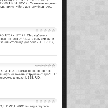
b» у складі UT1PG, UT1PX та UT4PR
RFF-060, URDA: VO-12). Основною задачею
упинилися у його дачному будиночку.
PG, UT1PX, UT4PR, Oleg відбулась
в активності UFF. Цього разу вирішили
ачення «Урочище Джерела» UTFF-1117,
PG, UT1PX, в рамках проведення Днів
ндшафтний заказник "Кручене озеро" UFF:
тровому діапазоні, SSB. RIG:
G, UT1PX, UY0PX та Oleg відбулась