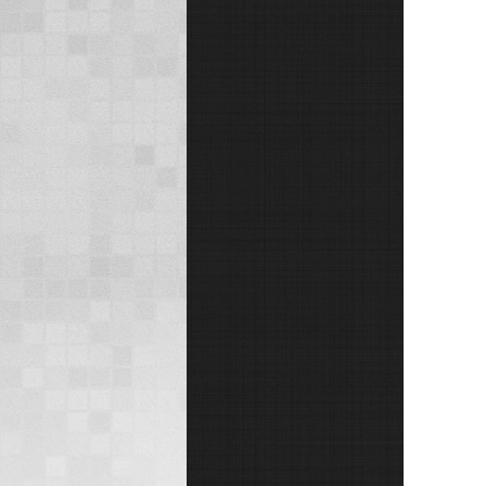
заповідника "Асканія-Нова")
UUFF-067 Національний
історико-культурний
заповідник "Гетьманська
столиця" ...
"Гетьманська столиця"
UUFF-067 (NEWONE)!
З 6 по 8 вересня експедиція у
складі UT8RN, UR5ROY,
UZ0RZ, UX1RX, UT3RN, та
UT2RF буде працювати
спеціальним позивним
EN5RGS на всіх діапазонах
та всіма видами модуляції з
Національного ...