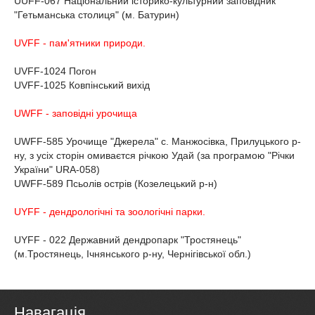
UUFF-067 Національний історико-культурний заповідник
"Гетьманська столиця" (м. Батурин)
UVFF - пам'ятники природи.
UVFF-1024 Погон
UVFF-1025 Ковпінський вихід
UWFF - заповідні урочища
UWFF-585 Урочище "Джерела" с. Манжосівка, Прилуцького р-
ну, з усіх сторін омиваєтся річкою Удай (за програмою "Річки
України" URA-058)
UWFF-589 Псьолів острів (Козелецький р-н)
UYFF - дендрологічні та зоологічні парки.
UYFF - 022 Державний дендропарк "Тростянець"
(м.Тростянець, Ічнянського р-ну, Чернігівської обл.)
Навагація