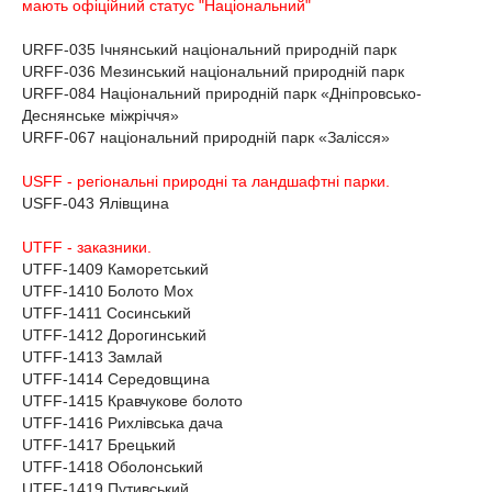
мають офіційний статус "Національний"
URFF-035 Ічнянський національний природній парк
URFF-036 Мезинський національний природній парк
URFF-084 Національний природній парк «Дніпровсько-
Деснянське міжріччя»
URFF-067 національний природній парк «Залісся»
USFF - регіональні природні та ландшафтні парки.
USFF-043 Ялівщина
UTFF - заказники.
UTFF-1409 Каморетський
UTFF-1410 Болото Мох
UTFF-1411 Сосинський
UTFF-1412 Дорогинський
UTFF-1413 Замлай
UTFF-1414 Середовщина
UTFF-1415 Кравчукове болото
UTFF-1416 Рихлівська дача
UTFF-1417 Брецький
UTFF-1418 Оболонський
UTFF-1419 Путивський