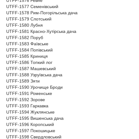
UTFF-1576 Ревне
UTFF-1577 Семенівський
UTFF-1578 Рим-Погорільська дача
UTFF-1579 Слотський
UTFF-1580 Лубня
UTFF-1581 Красно-Хутірська дача
UTFF-1582 Поруб
UTFF-1583 Фаївське
UTFF-1584 Попівський
UTFF-1585 Криниця
UTFF-1586 Топкий лог
UTFF-1587 Машевський
UTFF-1588 Узруївська дача
UTFF-1589 Зяти
UTFF-1590 Урочище Броди
UTFF-1591 Роменське
UTFF-1592 Зорове
UTFF-1593 Гаркавка
UTFF-1594 Жуклянське
UTFF-1595 Вишенська дача
UTFF-1596 Коропський
UTFF-1597 Покошицьке
UTFF-1598 Свердловський