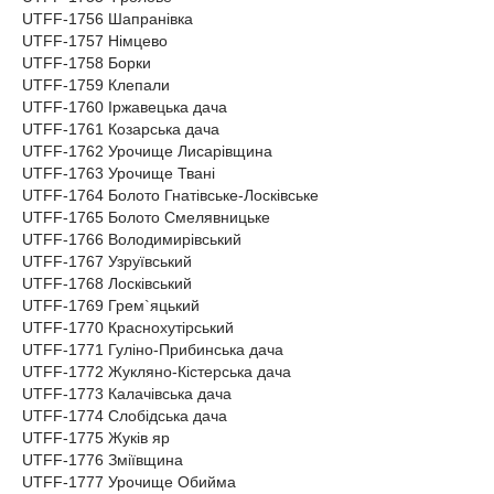
UTFF-1756 Шапранівка
UTFF-1757 Німцево
UTFF-1758 Борки
UTFF-1759 Клепали
UTFF-1760 Іржавецька дача
UTFF-1761 Козарська дача
UTFF-1762 Урочище Лисарівщина
UTFF-1763 Урочище Твані
UTFF-1764 Болото Гнатівське-Лосківське
UTFF-1765 Болото Смелявницьке
UTFF-1766 Володимирівський
UTFF-1767 Узруївський
UTFF-1768 Лосківський
UTFF-1769 Грем`яцький
UTFF-1770 Краснохутірський
UTFF-1771 Гуліно-Прибинська дача
UTFF-1772 Жукляно-Кістерська дача
UTFF-1773 Калачівська дача
UTFF-1774 Слобідська дача
UTFF-1775 Жуків яр
UTFF-1776 Зміївщина
UTFF-1777 Урочище Обийма