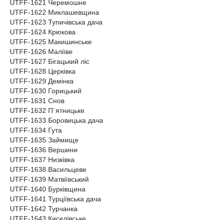
UTFF-1621 Черемошне
UTFF-1622 Миклашевщина
UTFF-1623 Тупичівська дача
UTFF-1624 Крюкова
UTFF-1625 Макишинське
UTFF-1626 Маліїве
UTFF-1627 Бігацький ліс
UTFF-1628 Церківка
UTFF-1629 Демінка
UTFF-1630 Горицький
UTFF-1631 Снов
UTFF-1632 П`ятницьке
UTFF-1633 Боровицька дача
UTFF-1634 Гута
UTFF-1635 Займище
UTFF-1636 Вершини
UTFF-1637 Низківка
UTFF-1638 Васильцеве
UTFF-1639 Матвіївський
UTFF-1640 Бурківщина
UTFF-1641 Турціївська дача
UTFF-1642 Турчанка
UTFF-1643 Киселівське