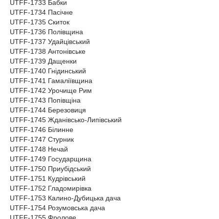
UTFF-1733 Бабки
UTFF-1734 Пасічне
UTFF-1735 Скиток
UTFF-1736 Полівщина
UTFF-1737 Удайцівський
UTFF-1738 Антонівське
UTFF-1739 Дащенки
UTFF-1740 Гнідинський
UTFF-1741 Гамаліївщина
UTFF-1742 Урочище Рим
UTFF-1743 Попівщіна
UTFF-1744 Березовиця
UTFF-1745 Жданівсько-Липівський
UTFF-1746 Білинне
UTFF-1747 Стурник
UTFF-1748 Нечай
UTFF-1749 Государщина
UTFF-1750 Приубідський
UTFF-1751 Кудрівський
UTFF-1752 Гладомирівка
UTFF-1753 Калино-Дубицька дача
UTFF-1754 Розумовська дача
UTFF-1755 Фролове