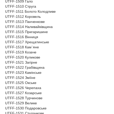
UTFF-1509 Гало
UTFF-1510 Струга
UTFF-1511 Болото Колодливе
UTFF-1512 Коровель
UTFF-1513 Панченкове
UTFF-1514 Наливайківщина
UTFF-1515 Пригаришине
UTFF-1516 Вінниця
UTFF-1517 Хрещатинське
UTFF-1518 Кам`яне
UTFF-1519 Козаче
UTFF-1520 Куликове
UTFF-1521 Загірне
UTFF-1522 Грабівщина
UTFF-1523 Камінське
UTFF-1524 Зміїне
UTFF-1525 Окське
UTFF-1526 Черепаха
UTFF-1527 Козарське
UTFF-1528 Турчинове
UTFF-1529 Велике
UTFF-1530 Подаровське
UTFF-1531 Студачкове