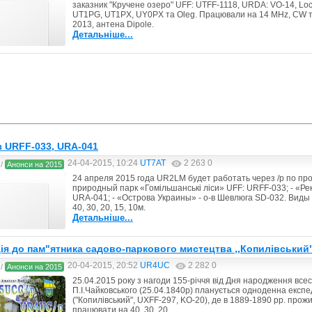
заказник "Кручене озеро" UFF: UTFF-1118, URDA: VO-14, L
UT1PG, UT1PX, UY0PX та Oleg. Працювали на 14 MHz, CW т
2013, антена Dipole.
Детальніше...
 URFF-033, URA-041
24-04-2015, 10:24
UT7AT
2 263
0
/
Анонси на 2015
24 апреля 2015 года UR2LM будет работать через /p по пр
природный парк «Гомільшанські ліси» UFF: URFF-033; - «Ре
URA-041; - «Острова Украины» - о-в Шевлюга SD-032. Виды 
40, 30, 20, 15, 10м.
Детальніше...
ія до пам"ятника садово-паркового мистецтва ,,Копилівський
20-04-2015, 20:52
UR4UC
2 282
0
/
Анонси на 2015
25.04.2015 року з нагоди 155-річчя від Дня народження все
П.І.Чайковського (25.04.1840р) планується одноденна експ
("Копилівський", UXFF-297, KO-20), де в 1889-1890 рр. прож
працювати на 40, 30, 20,