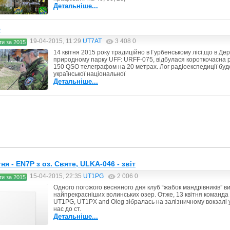
Детальніше...
5
19-04-2015, 11:29
UT7AT
3 408
0
ти за 2015
14 квітня 2015 року традиційно в Гурбенському лісі,що в 
природному парку UFF: URFF-075, відбулася короткочасна
150 QSO телеграфом на 20 метрах. Лог радіоекспедиції бу
української національної
Детальніше...
тня - EN7P з оз. Святе, ULKA-046 - звіт
15-04-2015, 22:35
UT1PG
2 006
0
ти за 2015
Одного погожого весняного дня клуб “жабок мандрівників” в
найпрекрасніших волинських озер. Отже, 13 квітня команда 
UT1PG, UT1PX and Oleg зібралась на залізничному вокзалі 
нас до ст.
Детальніше...