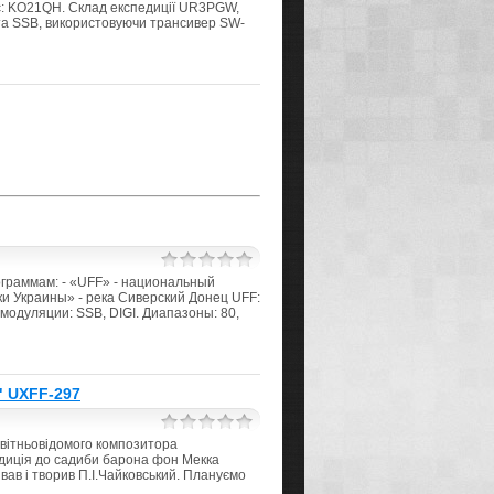
oc: KO21QH. Склад експедиції UR3PGW,
а SSB, використовуючи трансивер SW-
ограммам: - «UFF» - национальный
ки Украины» - река Сиверский Донец UFF:
модуляции: SSB, DIGI. Диапазоны: 80,
" UXFF-297
світньовідомого композитора
едиція до садиби барона фон Мекка
ивав і творив П.І.Чайковський. Плануємо