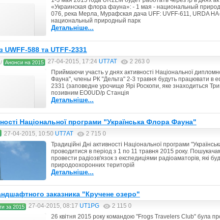
1-3 мая 2015 года UR2LM будет работать через /р в днях 
«Украинская флора фауна»: - 1 мая - национальный приро
076, река Мерла, Мурафская дача UFF: UVFF-611, URDA HA-2
национальный природный парк
Детальніше...
з UWFF-588 та UTFF-2331
27-04-2015, 17:24
UT7AT
2 263
0
/
Анонси на 2015
Приймаючи участь у днях активності Національної дипломн
Фауна", члены РК "Дельта" 2-3 травня будуть працювати в 
2331 (заповедне урочище Ярі Роскопи, яке знаходиться Три
позивним EO0UD/p Станція
Детальніше...
вності Національної програми "Українська Флора Фауна"
27-04-2015, 10:50
UT7AT
2 715
0
Традиційні Дні активності Національної програми "Українсь
проводитися в період з 1 по 11 травня 2015 року. Пошукач
провести радіозв'язок з експедиціями радіоаматорів, які бу
природоохоронних територій
Детальніше...
андшафтного заказника "Кручене озеро"
27-04-2015, 08:17
UT1PG
2 115
0
ти за 2015
26 квітня 2015 року командою "Frogs Travelers Club" була