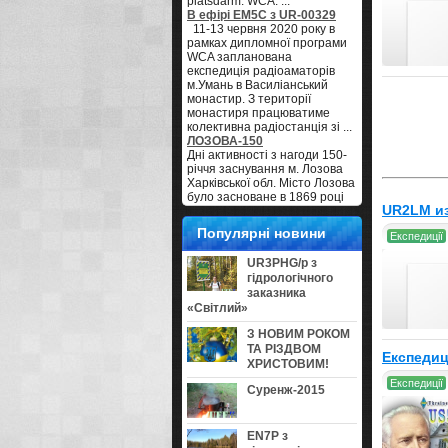
platsdarm. WCA: ...
В ефірі EM5C з UR-00329
11-13 червня 2020 року в
рамках дипломної програми
WCA запланована
експедиція радіоаматорів
м.Умань в Василіанський
монастир. З території
монастиря працюватиме
колективна радіостанція зі ...
ЛОЗОВА-150
Дні активності з нагоди 150-
річчя заснування м. Лозова
Харківської обл. Місто Лозова
було засноване в 1869 році
UR2LM из
як пристанційне селище у
зв'язку з будівництвом
Популярні новини
Експедиції
Курсько-Харківсько-Азовської
залізниці. ...
UR3PHG/p з
UR7GO нуждается в
гідрологічного
помощи
заказника
Всем GE! Наш активный
«Світлий»
контестмен и постоянный
участник в Команде EM5HQ
З НОВИМ РОКОМ
Александр UR7GO
ТА РІЗДВОМ
нуждается в нашей
Експедиц
ХРИСТОВИМ!
поддержке и помощи. В 2013
году ему пришлось
Експедиції
Суренж-2015
перенести две серьезные
онко операции. Тогда его ...
За Вас, за нас, и за МАРРАД
Согласно плана
EN7P з