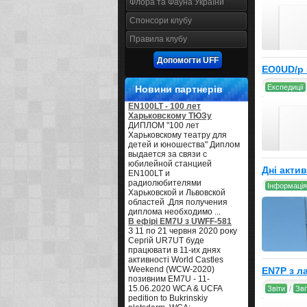
Флора та Фауна України
Спонсори клубу
Правила клубу
Допомогти UFF
EO0UD/p 
Експедиції
Новини партнерів
EN100LT - 100 лет
Харьковскому ТЮЗу
ДИПЛОМ "100 лет
Харьковскому театру для
детей и юношества" Диплом
выдается за связи с
юбилейной станцией
Дні акти
EN100LT и
радиолюбителями
Інформація
Харьковской и Львовской
областей .Для получения
диплома необходимо ...
В ефірі EM7U з UWFF-581
З 11 по 21 червня 2020 року
Сергій UR7UT буде
працювати в 11-их днях
активності World Castles
Weekend (WCW-2020)
EN7P з л
позивним EM7U - 11-
15.06.2020 WCA & UCFA
Звіти
/
Зві
pedition to Bukrinskiy