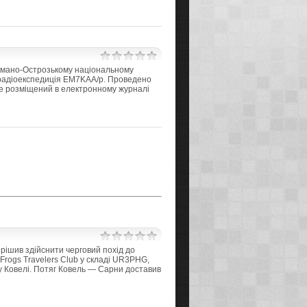
Дермано-Острозькому національному
 радіоекспедиція EM7KAA/p. Проведено
де розміщений в електронному журналі
ирішив здійснити черговий похід до
Frogs Travelers Club у складі UR3PHG,
у Ковелі. Потяг Ковель — Сарни доставив