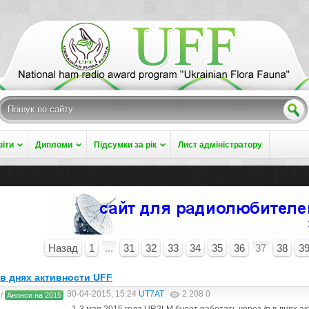
віти
Дипломи
Підсумки за рік
Лист адміністратору
Назад
1
...
31
32
33
34
35
36
37
38
3
в днях активности UFF
30-04-2015, 15:24
UT7AT
2 208
0
/
Анонси на 2015