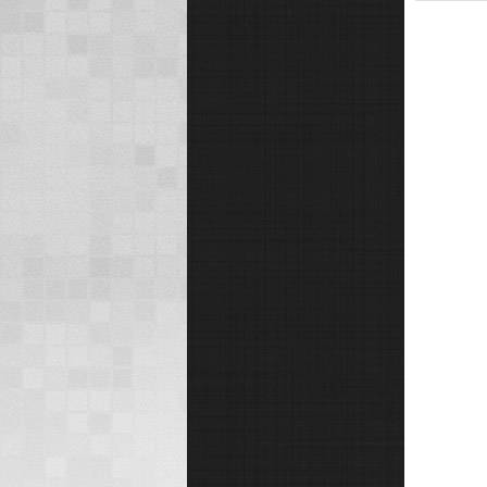
заповідника "Асканія-Нова")
UUFF-067 Національний
історико-культурний
заповідник "Гетьманська
столиця" ...
"Гетьманська столиця"
UUFF-067 (NEWONE)!
З 6 по 8 вересня експедиція у
складі UT8RN, UR5ROY,
UZ0RZ, UX1RX, UT3RN, та
UT2RF буде працювати
спеціальним позивним
EN5RGS на всіх діапазонах
та всіма видами модуляції з
Національного ...