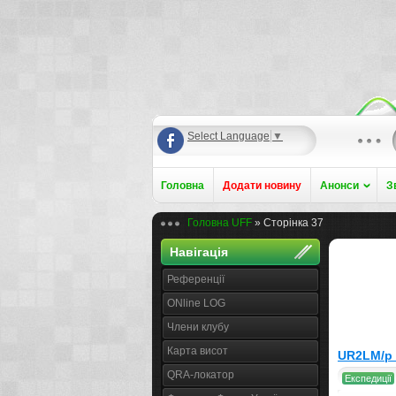
Select Language
▼
Головна
Додати новину
Анонси
З
Головна UFF
» Сторінка 37
Навігація
Референції
ONline LOG
Члени клубу
Карта висот
UR2LM/p 
QRA-локатор
Експедиції