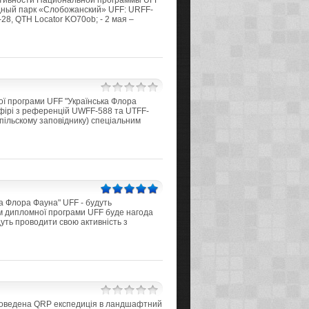
активности Национальной программы UFF
дный парк «Слобожанский» UFF: URFF-
8, QTH Locator KO70ob; - 2 мая –
ої програми UFF "Українська Флора
ефірі з референцій UWFF-588 та UTFF-
пільскому заповіднику) спеціальним
ка Флора Фауна" UFF - будуть
ам дипломної програми UFF буде нагода
дуть проводити свою активність з
 проведена QRP експедиція в ландшафтний